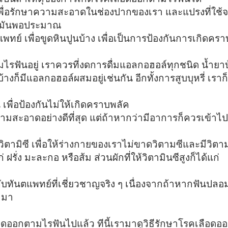
 เพื่อรักษาความสะอาดในช่องปากของเรา และแปรงที่ใช้
ให้มันพอประมาณ
พทย์ เพื่อขูดหินปูนบ้าง เพื่อเป็นการป้องกันการเกิดครา
ไรฟันอยู่ เราควรที่งดการดื่มแอลกอฮอล์ทุกชนิด น้ำยา
ก็มีแอลกอฮอล์ผสมอยู่เช่นกัน อีกทั้งการสูบบุหรี่ เราก็
ื่อป้องกันไม่ให้เกิดคราบพลัค
วามสะอาดอย่างดีที่สุด แต่ถ้าหากว่ามีอาการก็ควรเข้าไ
วิตามิซี เพื่อให้ร่างกายของเราไม่ขาดวิตามซีและมีวิตามซ
ก่ ฝรั่ง มะละกอ หรือส้ม ส่วนผักที่ให้วิตามินซีสูงก็ได้แก่
ับทันตแพทย์ที่เชี่ยวชาญจริง ๆ เนื่องจากถ้าหากฟันปลอ
มมา
ลือดออกตามไรฟันไปแล้ว ทีนี้เรามาดูวิธีรักษาโรคเลือดอ