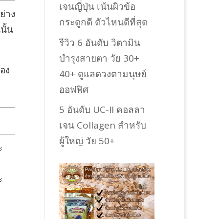
เจนญี่ปุ่น เน้นผิวข้อ
ย่าง
กระดูกดี ตัวไหนดีที่สุด
นั้น
รีวิว 6 อันดับ วิตามิน
บำรุงสายตา วัย 30+
ของ
40+ ดูแลดวงตามนุษย์
ออฟฟิศ
5 อันดับ UC-II คอลลา
เจน Collagen สำหรับ
ผู้ใหญ่ วัย 50+
ะ
ะ