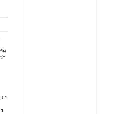
ค
ขัด
ว่า
ิดมา
วร