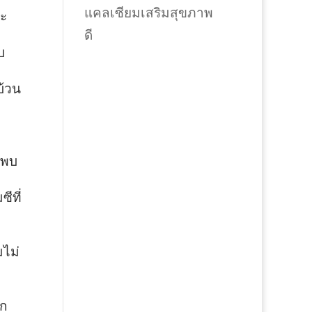
แคลเซียมเสริมสุขภาพ
จะ
ดี
บ
บ้วน
ปพบ
ีที่
มไม่
อก