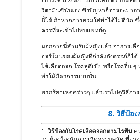
อย่างเช่นเหงือกบวมอักเสบ คราบพลัค ห
วิตามินซีนั่นเอง ซึ่งปัญหาก็อาจจะมาจ
นี้ได้ ถ้าหากการสวมใส่ทำได้ไม่ดีนัก ซ
ควรที่จะเข้าไปพบแพทย์ดู
นอกจากนี้สำหรับผู้หญิงแล้ว อาการเ
ฮอร์โมนของผู้หญิงที่กำลังตังครรภ์ก็ได
ไข้เลือดออก โรคลูคีเมีย หรือโรคอื่น 
ทำให้มีอาการแบบนั้น
หากรู้สาเหตุคร่าวๆ แล้วเราไปดูวิธีก
8. วิธีป้
วิธีป้องกันโรคเลือดออกตามไรฟัน
คว
ว่า ต้องป้องกันการเกิดคราบพลัค ที่อ