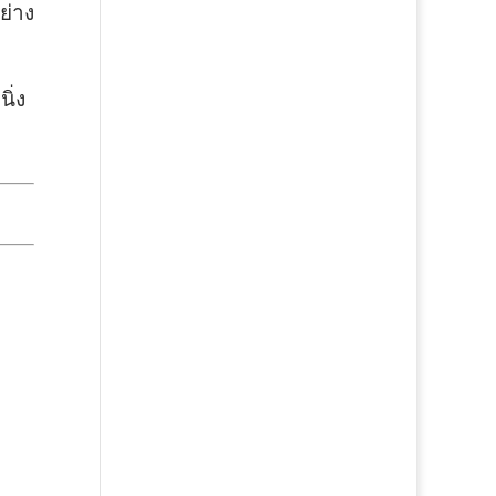
ย่าง
ิ่ง