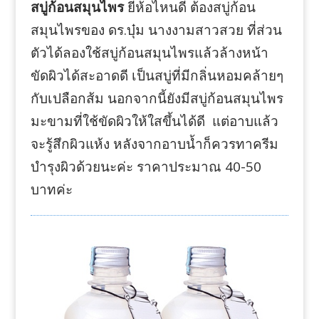
สบู่ก้อนสมุนไพร
ยี่ห้อไหนดี ต้องสบู่ก้อน
สมุนไพรของ ดร.บุ๋ม นางงามสาวสวย ที่ส่วน
ตัวได้ลองใช้สบู่ก้อนสมุนไพรแล้วล้างหน้า
ขัดผิวได้สะอาดดี เป็นสบู่ที่มีกลิ่นหอมคล้ายๆ
กับเปลือกส้ม นอกจากนี้ยังมีสบู่ก้อนสมุนไพร
มะขามที่ใช้ขัดผิวให้ใสขึ้นได้ดี แต่อาบแล้ว
จะรู้สึกผิวแห้ง หลังจากอาบน้ำก็ควรทาครีม
บำรุงผิวด้วยนะค่ะ ราคาประมาณ 40-50
บาทค่ะ