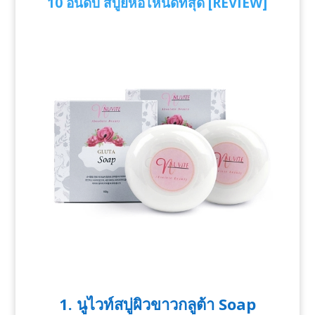
10 อันดับ สบู่ยี่ห้อไหนดีที่สุด [REVIEW]
1. นูไวท์สบู่ผิวขาวกลูต้า Soap