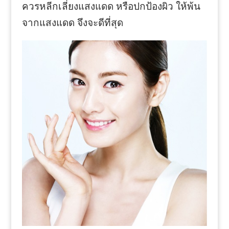
ควรหลีกเลี่ยงแสงแดด หรือปกป้องผิว ให้พ้น
จากแสงแดด จึงจะดีที่สุด