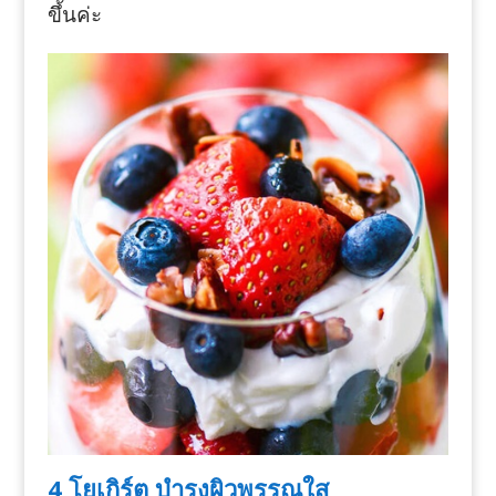
ขึ้นค่ะ
4 โยเกิร์ต บำรุงผิวพรรณใส