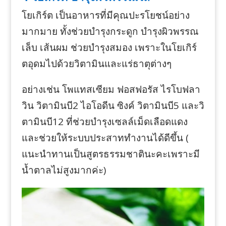
โยเกิร์ต เป็นอาหารที่มีคุณปะรโยชน์อย่าง
มากมาย ทั้งช่วยบำรุงกระดูก บำรุงผิวพรรณ
เล็บ เส้นผม ช่วยบำรุงสมอง เพราะในโยเกิร์
ตอุดมไปด้วยวิตามินและแร่ธาตุต่างๆ
อย่างเช่น โพแทสเซียม ฟอสฟอรัส ไรโบฟลา
วิน วิตามินบี2 ไอโอดีน ซิงค์ วิตามินบี5 และวิ
ตามินบี12 ที่ช่วยบำรุงเซลล์เม็ดเลือดแดง
และช่วยให้ระบบประสาททำงานได้ดีขึ้น (
แนะนำทานเป็นสูตรธรรมชาตินะคะเพราะมี
น้ำตาลไม่สูงมากค่ะ)