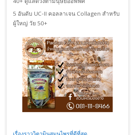
40+ ดูแลดวงตามนุษย์ออฟฟิศ
5 อันดับ UC-II คอลลาเจน Collagen สำหรับ
ผู้ใหญ่ วัย 50+
เรื่องราววิตามินสมุนไพรที่ดีที่สุด