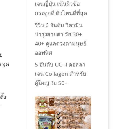
เจนญี่ปุ่น เน้นผิวข้อ
กระดูกดี ตัวไหนดีที่สุด
รีวิว 6 อันดับ วิตามิน
บำรุงสายตา วัย 30+
40+ ดูแลดวงตามนุษย์
ออฟฟิศ
วย
 จุด
5 อันดับ UC-II คอลลา
เจน Collagen สำหรับ
ผู้ใหญ่ วัย 50+
ั้ง
ม