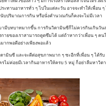
ช่วยทำให้ผิวของสาว ๆ มีการเร่งสร้างคอลลาเจนได้รวดเร
ับประทานอาหารทั่ว ๆ ไปในแต่ละวัน อาจจะทำให้เพื่อน ๆ 
ั่งนับปริมาณการกิน หรือนั่งคำนวณกันก็คงจะไม่มีเวลา
ข้ามามีบทบาทมากขึ้น การกินวิตามินซีก็ไม่ควรกินเกินวัน
่างกายของเราสามารถดูดซึมได้ แต่ถ้าหากว่าเพื่อน ๆ ค
มินมากพอดีอย่างเพียงพอแล้ว
ิตามินซี และจะดีต่อสุขภาพมาก ๆ ซะอีกที่เพื่อน ๆ ได้รับ
รไม่ค่อยมีเวลากินอาหารให้ครบ 5 หมู่ ก็อย่าลืมหาวิตา