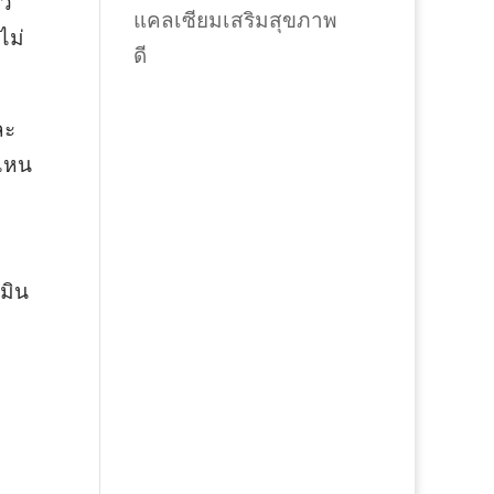
็ว
แคลเซียมเสริมสุขภาพ
ไม่
ดี
ละ
นไหน
มิน