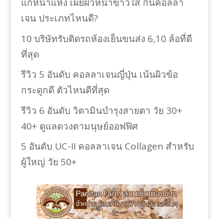
แก้หน้าแห้ง เผยผิวหน้าขาวใส กินคอลลา
เจน ประเภทไหนดี?
10 บริษัทรับติดรถห้องเย็นขนส่ง 6,10 ล้อที่ดี
ที่สุด
รีวิว 5 อันดับ คอลลาเจนญี่ปุ่น เน้นผิวข้อ
กระดูกดี ตัวไหนดีที่สุด
รีวิว 6 อันดับ วิตามินบำรุงสายตา วัย 30+
40+ ดูแลดวงตามนุษย์ออฟฟิศ
5 อันดับ UC-II คอลลาเจน Collagen สำหรับ
ผู้ใหญ่ วัย 50+