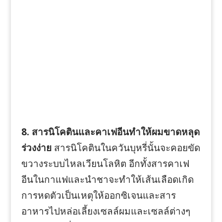
8. สารนิโคตินและคาเฟอีนทำให้ผมขาดหลุด
ร่วงง่าย
สารนิโคตินในควันบุหรี่นั้นจะคอยขัด
ขวางระบบไหลเวียนโลหิต อีกทั้งสารคาเฟ
อีนในกาแฟและนำชาจะทำให้เส้นเลือดเกิด
การหดตัวเป็นเหตุให้ออกซิเจนและสาร
อาหารไปหล่อเลี้ยงเซลล์ผมและเซลล์ต่างๆ