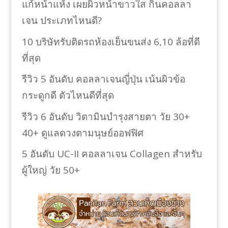
แก้หน้าแห้ง เผยผิวหน้าขาวใส กินคอลลา
เจน ประเภทไหนดี?
10 บริษัทรับติดรถห้องเย็นขนส่ง 6,10 ล้อที่ดี
ที่สุด
รีวิว 5 อันดับ คอลลาเจนญี่ปุ่น เน้นผิวข้อ
กระดูกดี ตัวไหนดีที่สุด
รีวิว 6 อันดับ วิตามินบำรุงสายตา วัย 30+
40+ ดูแลดวงตามนุษย์ออฟฟิศ
5 อันดับ UC-II คอลลาเจน Collagen สำหรับ
ผู้ใหญ่ วัย 50+