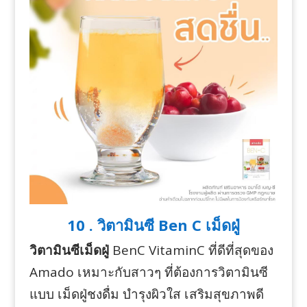
10 . วิตามินซี Ben C เม็ดฝู่
วิตามินซีเม็ดฝู่
BenC VitaminC ที่ดีที่สุดของ
Amado เหมาะกับสาวๆ ที่ต้องการวิตามินซี
แบบ เม็ดฝู่ชงดื่ม บำรุงผิวใส เสริมสุขภาพดี